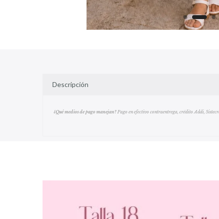
Descripción
¿Qué medios de pago manejan?
Pago en efectivo contraentrega,
crédito Addi, Sistec