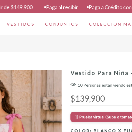
00
Paga al recibir
Paga a Crédito con Addi / hasta
VESTIDOS
CONJUNTOS
COLECCION M
Vestido Para Niña 
10
Personas
están viendo es
$139,900
Prueba virtual (Sube o tomat
COLOR:
BLANCO X FU