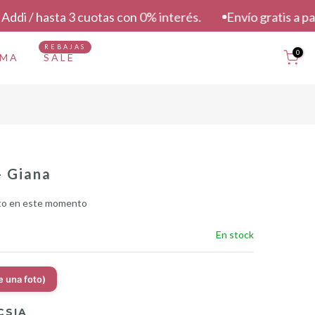
 3 cuotas con 0% interés.
Envío gratis a partir de $149
REBAJAS
0
AMA
SALE
- Giana
to en este momento
En stock
e una foto)
CSIA