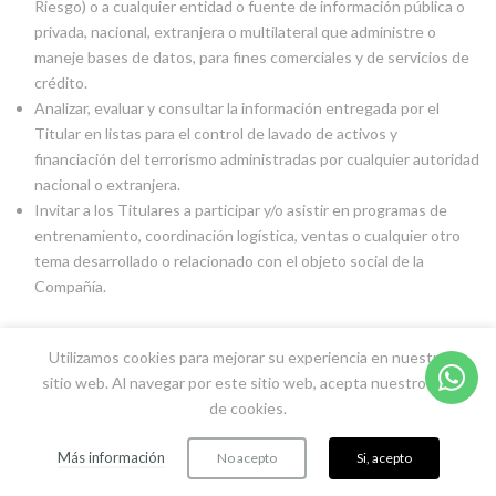
Riesgo) o a cualquier entidad o fuente de información pública o
privada, nacional, extranjera o multilateral que administre o
maneje bases de datos, para fines comerciales y de servicios de
crédito.
Analizar, evaluar y consultar la información entregada por el
Titular en listas para el control de lavado de activos y
financiación del terrorismo administradas por cualquier autoridad
nacional o extranjera.
Invitar a los Titulares a participar y/o asistir en programas de
entrenamiento, coordinación logística, ventas o cualquier otro
tema desarrollado o relacionado con el objeto social de la
Compañía.
Utilizamos cookies para mejorar su experiencia en nuestro
Accionistas:
sitio web. Al navegar por este sitio web, acepta nuestro uso
de cookies.
Establecimiento de canales de comunicación con el Titular, a
través de correo electrónico, llamadas telefónicas, envío de SMS
0
Más información
No acepto
Si, acepto
o cualquier canal de comunicación conocido o por conocerse,
Inicio
Buscar
Carrito
Menu