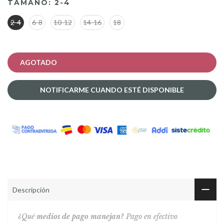
TAMAÑO:
2-4
2-4
6-8
10-12
14-16
18
AGOTADO
NOTIFICARME CUANDO ESTÉ DISPONIBLE
Descripción
¿Qué
medios de pago manejan?
Pago en efectivo