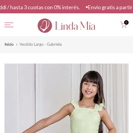
s
/ hasta 3 cuotas con 0% interés.
Envío gratis a partir d
a
l
0
t
a
r
Inicio
Vestido Largo - Gabriela
a
l
c
o
n
t
e
n
i
d
o